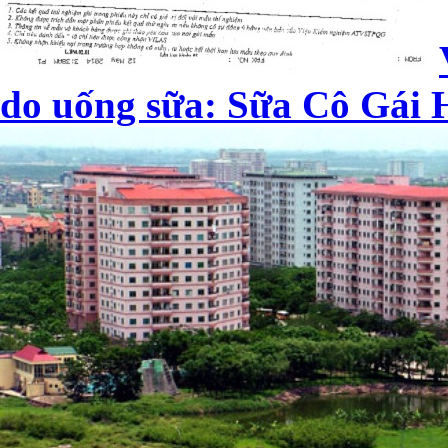
do uống sữa: Sữa Cô Gái H