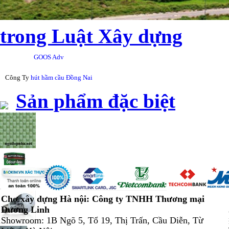
trong Luật Xây dựng
GOOS Adv
Công Ty
hút hầm cầu Đồng Nai
Sản phẩm đặc biệt
Chợ xây dựng Hà nội: Công ty TNHH Thương mại
Dương Linh
Showroom: 1B Ngõ 5, Tổ 19, Thị Trấn, Cầu Diễn, Từ