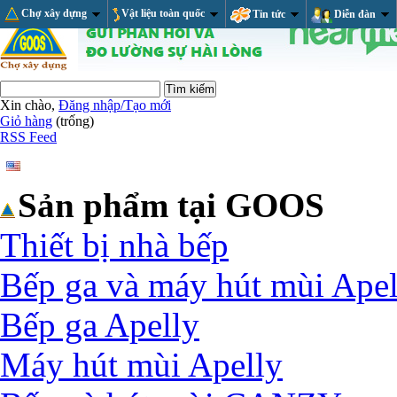
Chợ xây dựng
Vật liệu toàn quốc
Tin tức
Diễn đàn
Xin chào,
Đăng nhập/Tạo mới
Giỏ hàng
(trống)
RSS Feed
Sản phẩm tại GOOS
Thiết bị nhà bếp
Bếp ga và máy hút mùi Apel
Bếp ga Apelly
Máy hút mùi Apelly