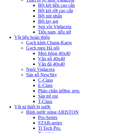
Bệt két liền cao cấp
Bệt két rời cao cấp
Bệt nút nhấn
Bệt tay gạt
Sen vòi Viglacera
Tiểu nam, tiểu nữ
Vật liệu hoàn thiện
Gạch kính Chang-Kaew
Gạch men Hà nội
Men bóng 40x40
Vân gỗ 40x40
Vân đá 40x40
Ngói Viglacera
Sàn gỗ NewSky
C-Class
E-Class
Phào chân tường, nẹp.
Sàn trẻ em
T-Class
Vật tư thiết bị nước
Bình nước nóng ARISTON
Pro-Series
STAR-series
Ti Tech Pro.