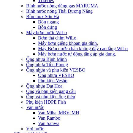
Ti-series
Bình nước nóng dùng gas MARUMA
Bình nước nóng Thái Dương Năng
Bồn inox Sơn Hà
Bồn ngang
Bồn đứng
Máy bơm nước WiLo
Bơm thả chìm WiLo
Máy bơm giếng khoan gia đình.
Máy Bơm nước chân không đẩy cao tầng WiLo
Máy bơm nước tự động tăng áp gia dụng.
Ống nhựa Bình Minh
Ống nhựa Tiền Phong
Ống nhựa và phụ kiện VESBO
Ống nhựa VESBO
Phụ kiện Vesbo
Ống nhựa Đạt Hòa
Ống và phụ kiện gang cầu
Ống và phụ kiện ống thép
Phụ kiện HDPE Fish
Van nước
Van Miha, MBV, MH
Van Rambo
Van Sanwa
Vòi nước