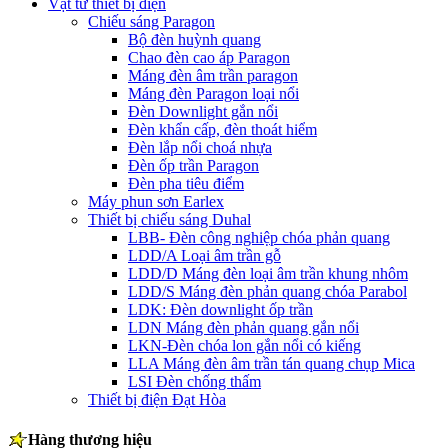
Vật tư thiết bị điện
Chiếu sáng Paragon
Bộ đèn huỳnh quang
Chao đèn cao áp Paragon
Máng đèn âm trần paragon
Máng đèn Paragon loại nổi
Đèn Downlight gắn nổi
Đèn khẩn cấp, đèn thoát hiểm
Đèn lắp nổi choá nhựa
Đèn ốp trần Paragon
Đèn pha tiêu điểm
Máy phun sơn Earlex
Thiết bị chiếu sáng Duhal
LBB- Đèn công nghiệp chóa phản quang
LDD/A Loại âm trần gỗ
LDD/D Máng đèn loại âm trần khung nhôm
LDD/S Máng đèn phản quang chóa Parabol
LDK: Đèn downlight ốp trần
LDN Máng đèn phản quang gắn nổi
LKN-Đèn chóa lon gắn nổi có kiếng
LLA Máng đèn âm trần tán quang chụp Mica
LSI Đèn chống thấm
Thiết bị điện Đạt Hòa
Hàng thương hiệu