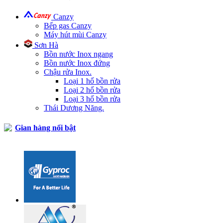
Canzy
Bếp gas Canzy
Máy hút mùi Canzy
Sơn Hà
Bồn nước Inox ngang
Bồn nước Inox đứng
Chậu rửa Inox.
Loại 1 hố bồn rửa
Loại 2 hố bồn rửa
Loại 3 hố bồn rửa
Thái Dương Năng.
Gian hàng nổi bật