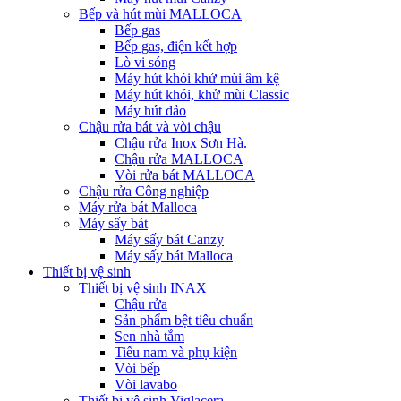
Bếp và hút mùi MALLOCA
Bếp gas
Bếp gas, điện kết hợp
Lò vi sóng
Máy hút khói khử mùi âm kệ
Máy hút khói, khử mùi Classic
Máy hút đảo
Chậu rửa bát và vòi chậu
Chậu rửa Inox Sơn Hà.
Chậu rửa MALLOCA
Vòi rửa bát MALLOCA
Chậu rửa Công nghiệp
Máy rửa bát Malloca
Máy sấy bát
Máy sấy bát Canzy
Máy sấy bát Malloca
Thiết bị vệ sinh
Thiết bị vệ sinh INAX
Chậu rửa
Sản phẩm bệt tiêu chuẩn
Sen nhà tắm
Tiểu nam và phụ kiện
Vòi bếp
Vòi lavabo
Thiết bị vệ sinh Viglacera