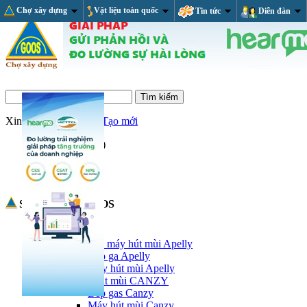
Chợ xây dựng
Vật liệu toàn quốc
Tin tức
Diễn đàn
Xin chào,
Đăng nhập/Tạo mới
Giỏ hàng
(trống)
RSS Feed
Sản phẩm tại GOOS
Thiết bị nhà bếp
Bếp ga và máy hút mùi Apelly
Bếp ga Apelly
Máy hút mùi Apelly
Bếp và hút mùi CANZY
Bếp gas Canzy
Máy hút mùi Canzy