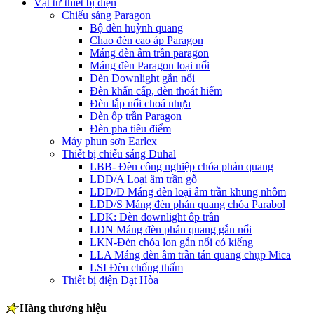
Vật tư thiết bị điện
Chiếu sáng Paragon
Bộ đèn huỳnh quang
Chao đèn cao áp Paragon
Máng đèn âm trần paragon
Máng đèn Paragon loại nổi
Đèn Downlight gắn nổi
Đèn khẩn cấp, đèn thoát hiểm
Đèn lắp nổi choá nhựa
Đèn ốp trần Paragon
Đèn pha tiêu điểm
Máy phun sơn Earlex
Thiết bị chiếu sáng Duhal
LBB- Đèn công nghiệp chóa phản quang
LDD/A Loại âm trần gỗ
LDD/D Máng đèn loại âm trần khung nhôm
LDD/S Máng đèn phản quang chóa Parabol
LDK: Đèn downlight ốp trần
LDN Máng đèn phản quang gắn nổi
LKN-Đèn chóa lon gắn nổi có kiếng
LLA Máng đèn âm trần tán quang chụp Mica
LSI Đèn chống thấm
Thiết bị điện Đạt Hòa
Hàng thương hiệu