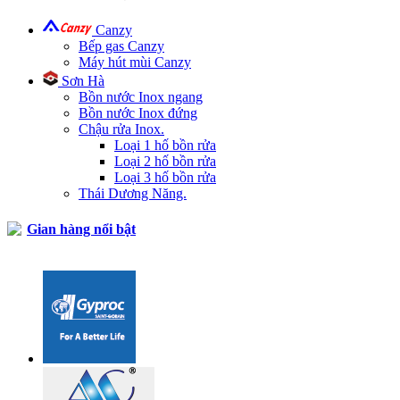
Canzy
Bếp gas Canzy
Máy hút mùi Canzy
Sơn Hà
Bồn nước Inox ngang
Bồn nước Inox đứng
Chậu rửa Inox.
Loại 1 hố bồn rửa
Loại 2 hố bồn rửa
Loại 3 hố bồn rửa
Thái Dương Năng.
Gian hàng nổi bật