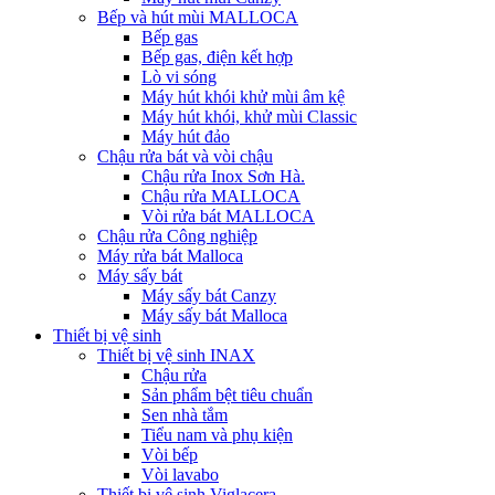
Bếp và hút mùi MALLOCA
Bếp gas
Bếp gas, điện kết hợp
Lò vi sóng
Máy hút khói khử mùi âm kệ
Máy hút khói, khử mùi Classic
Máy hút đảo
Chậu rửa bát và vòi chậu
Chậu rửa Inox Sơn Hà.
Chậu rửa MALLOCA
Vòi rửa bát MALLOCA
Chậu rửa Công nghiệp
Máy rửa bát Malloca
Máy sấy bát
Máy sấy bát Canzy
Máy sấy bát Malloca
Thiết bị vệ sinh
Thiết bị vệ sinh INAX
Chậu rửa
Sản phẩm bệt tiêu chuẩn
Sen nhà tắm
Tiểu nam và phụ kiện
Vòi bếp
Vòi lavabo
Thiết bị vệ sinh Viglacera