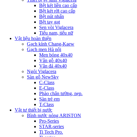
Bệt két liền cao cấp
Bệt két rời cao cấp
Bệt nút nhấn
Bệt tay gạt
Sen vòi Viglacera
Tiểu nam, tiểu nữ
Vật liệu hoàn thiện
Gạch kính Chang-Kaew
Gạch men Hà nội
Men bóng 40x40
Vân gỗ 40x40
Vân đá 40x40
Ngói Viglacera
Sàn gỗ NewSky
C-Class
E-Class
Phào chân tường, nẹp.
Sàn trẻ em
T-Class
Vật tư thiết bị nước
Bình nước nóng ARISTON
Pro-Series
STAR-series
Ti Tech Pro.