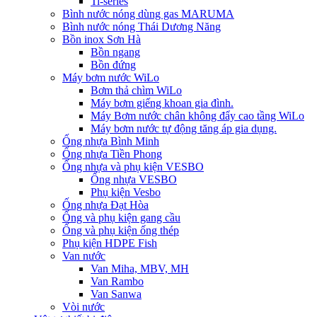
Ti-series
Bình nước nóng dùng gas MARUMA
Bình nước nóng Thái Dương Năng
Bồn inox Sơn Hà
Bồn ngang
Bồn đứng
Máy bơm nước WiLo
Bơm thả chìm WiLo
Máy bơm giếng khoan gia đình.
Máy Bơm nước chân không đẩy cao tầng WiLo
Máy bơm nước tự động tăng áp gia dụng.
Ống nhựa Bình Minh
Ống nhựa Tiền Phong
Ống nhựa và phụ kiện VESBO
Ống nhựa VESBO
Phụ kiện Vesbo
Ống nhựa Đạt Hòa
Ống và phụ kiện gang cầu
Ống và phụ kiện ống thép
Phụ kiện HDPE Fish
Van nước
Van Miha, MBV, MH
Van Rambo
Van Sanwa
Vòi nước