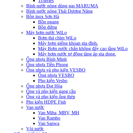
Ti-series
Bình nước nóng dùng gas MARUMA
Bình nước nóng Thái Dương Năng
Bồn inox Sơn Hà
Bồn ngang
Bồn đứng
Máy bơm nước WiLo
Bơm thả chìm WiLo
Máy bơm giếng khoan gia đình.
Máy Bơm nước chân không đẩy cao tầng WiLo
Máy bơm nước tự động tăng áp gia dụng.
Ống nhựa Bình Minh
Ống nhựa Tiền Phong
Ống nhựa và phụ kiện VESBO
Ống nhựa VESBO
Phụ kiện Vesbo
Ống nhựa Đạt Hòa
Ống và phụ kiện gang cầu
Ống và phụ kiện ống thép
Phụ kiện HDPE Fish
Van nước
Van Miha, MBV, MH
Van Rambo
Van Sanwa
Vòi nước