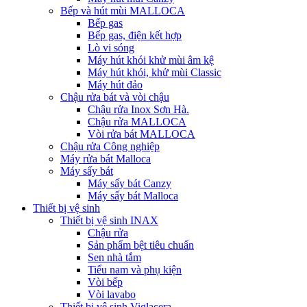
Bếp và hút mùi MALLOCA
Bếp gas
Bếp gas, điện kết hợp
Lò vi sóng
Máy hút khói khử mùi âm kệ
Máy hút khói, khử mùi Classic
Máy hút đảo
Chậu rửa bát và vòi chậu
Chậu rửa Inox Sơn Hà.
Chậu rửa MALLOCA
Vòi rửa bát MALLOCA
Chậu rửa Công nghiệp
Máy rửa bát Malloca
Máy sấy bát
Máy sấy bát Canzy
Máy sấy bát Malloca
Thiết bị vệ sinh
Thiết bị vệ sinh INAX
Chậu rửa
Sản phẩm bệt tiêu chuẩn
Sen nhà tắm
Tiểu nam và phụ kiện
Vòi bếp
Vòi lavabo
Thiết bị vệ sinh Viglacera