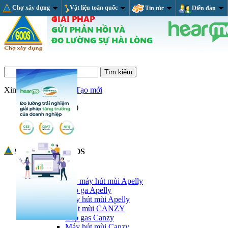
Chợ xây dựng
Vật liệu toàn quốc
Tin tức
Diễn đàn
Xin chào,
Đăng nhập/Tạo mới
Giỏ hàng
(trống)
RSS Feed
Sản phẩm tại GOOS
Thiết bị nhà bếp
Bếp ga và máy hút mùi Apelly
Bếp ga Apelly
Máy hút mùi Apelly
Bếp và hút mùi CANZY
Bếp gas Canzy
Máy hút mùi Canzy