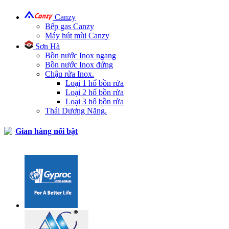
Canzy
Bếp gas Canzy
Máy hút mùi Canzy
Sơn Hà
Bồn nước Inox ngang
Bồn nước Inox đứng
Chậu rửa Inox.
Loại 1 hố bồn rửa
Loại 2 hố bồn rửa
Loại 3 hố bồn rửa
Thái Dương Năng.
Gian hàng nổi bật