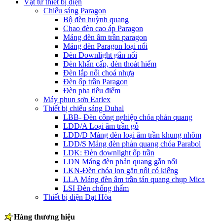
Vật tư thiết bị điện
Chiếu sáng Paragon
Bộ đèn huỳnh quang
Chao đèn cao áp Paragon
Máng đèn âm trần paragon
Máng đèn Paragon loại nổi
Đèn Downlight gắn nổi
Đèn khẩn cấp, đèn thoát hiểm
Đèn lắp nổi choá nhựa
Đèn ốp trần Paragon
Đèn pha tiêu điểm
Máy phun sơn Earlex
Thiết bị chiếu sáng Duhal
LBB- Đèn công nghiệp chóa phản quang
LDD/A Loại âm trần gỗ
LDD/D Máng đèn loại âm trần khung nhôm
LDD/S Máng đèn phản quang chóa Parabol
LDK: Đèn downlight ốp trần
LDN Máng đèn phản quang gắn nổi
LKN-Đèn chóa lon gắn nổi có kiếng
LLA Máng đèn âm trần tán quang chụp Mica
LSI Đèn chống thấm
Thiết bị điện Đạt Hòa
Hàng thương hiệu