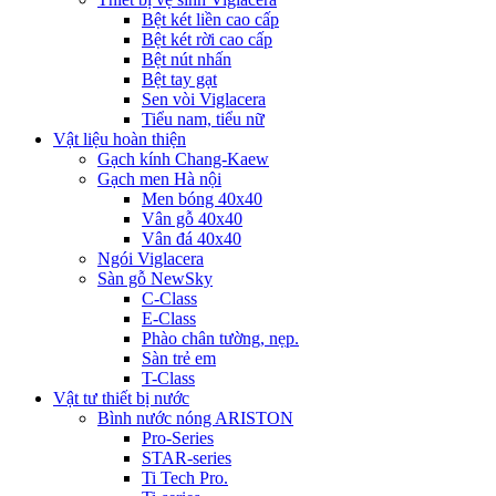
Bệt két liền cao cấp
Bệt két rời cao cấp
Bệt nút nhấn
Bệt tay gạt
Sen vòi Viglacera
Tiểu nam, tiểu nữ
Vật liệu hoàn thiện
Gạch kính Chang-Kaew
Gạch men Hà nội
Men bóng 40x40
Vân gỗ 40x40
Vân đá 40x40
Ngói Viglacera
Sàn gỗ NewSky
C-Class
E-Class
Phào chân tường, nẹp.
Sàn trẻ em
T-Class
Vật tư thiết bị nước
Bình nước nóng ARISTON
Pro-Series
STAR-series
Ti Tech Pro.