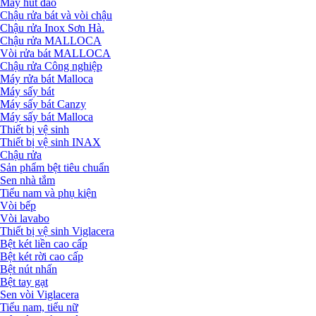
Máy hút đảo
Chậu rửa bát và vòi chậu
Chậu rửa Inox Sơn Hà.
Chậu rửa MALLOCA
Vòi rửa bát MALLOCA
Chậu rửa Công nghiệp
Máy rửa bát Malloca
Máy sấy bát
Máy sấy bát Canzy
Máy sấy bát Malloca
Thiết bị vệ sinh
Thiết bị vệ sinh INAX
Chậu rửa
Sản phẩm bệt tiêu chuẩn
Sen nhà tắm
Tiểu nam và phụ kiện
Vòi bếp
Vòi lavabo
Thiết bị vệ sinh Viglacera
Bệt két liền cao cấp
Bệt két rời cao cấp
Bệt nút nhấn
Bệt tay gạt
Sen vòi Viglacera
Tiểu nam, tiểu nữ