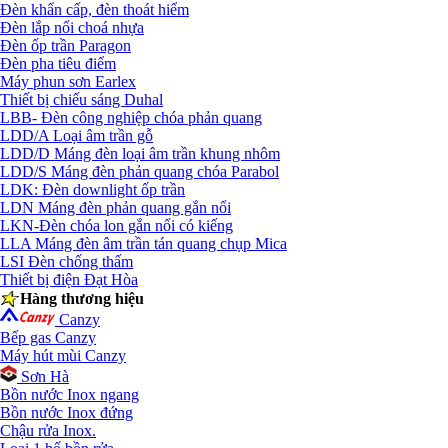
Đèn khẩn cấp, đèn thoát hiểm
Đèn lắp nổi choá nhựa
Đèn ốp trần Paragon
Đèn pha tiêu điểm
Máy phun sơn Earlex
Thiết bị chiếu sáng Duhal
LBB- Đèn công nghiệp chóa phản quang
LDD/A Loại âm trần gỗ
LDD/D Máng đèn loại âm trần khung nhôm
LDD/S Máng đèn phản quang chóa Parabol
LDK: Đèn downlight ốp trần
LDN Máng đèn phản quang gắn nổi
LKN-Đèn chóa lon gắn nổi có kiếng
LLA Máng đèn âm trần tán quang chụp Mica
LSI Đèn chống thấm
Thiết bị điện Đạt Hòa
Hàng thương hiệu
Canzy
Bếp gas Canzy
Máy hút mùi Canzy
Sơn Hà
Bồn nước Inox ngang
Bồn nước Inox đứng
Chậu rửa Inox.