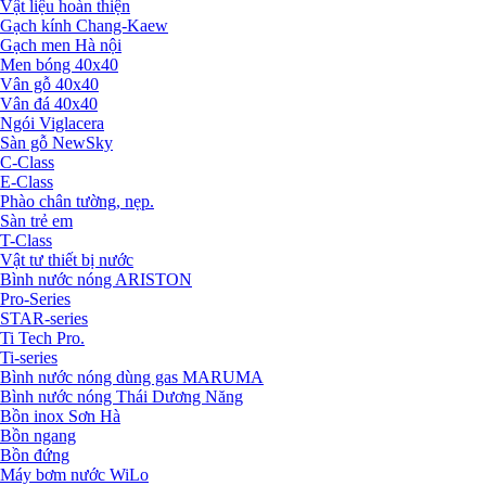
Vật liệu hoàn thiện
Gạch kính Chang-Kaew
Gạch men Hà nội
Men bóng 40x40
Vân gỗ 40x40
Vân đá 40x40
Ngói Viglacera
Sàn gỗ NewSky
C-Class
E-Class
Phào chân tường, nẹp.
Sàn trẻ em
T-Class
Vật tư thiết bị nước
Bình nước nóng ARISTON
Pro-Series
STAR-series
Ti Tech Pro.
Ti-series
Bình nước nóng dùng gas MARUMA
Bình nước nóng Thái Dương Năng
Bồn inox Sơn Hà
Bồn ngang
Bồn đứng
Máy bơm nước WiLo