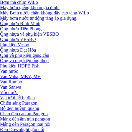
Bơm thả chìm WiLo
Máy bơm giếng khoan gia đình.
Máy Bơm nước chân không đẩy cao tầng WiLo
Máy bơm nước tự động tăng áp gia dụng.
Ống nhựa Bình Minh
Ống nhựa Tiền Phong
Ống nhựa và phụ kiện VESBO
Ống nhựa VESBO
Phụ kiện Vesbo
Ống nhựa Đạt Hòa
Ống và phụ kiện gang cầu
Ống và phụ kiện ống thép
Phụ kiện HDPE Fish
Van nước
Van Miha, MBV, MH
Van Rambo
Van Sanwa
Vòi nước
Vật tư thiết bị điện
Chiếu sáng Paragon
Bộ đèn huỳnh quang
Chao đèn cao áp Paragon
Máng đèn âm trần paragon
Máng đèn Paragon loại nổi
Đèn Downlight gắn nổi