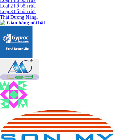
Loại 1 hố bồn rửa
Loại 2 hố bồn rửa
Loại 3 hố bồn rửa
Thái Dương Năng.
Gian hàng nổi bật