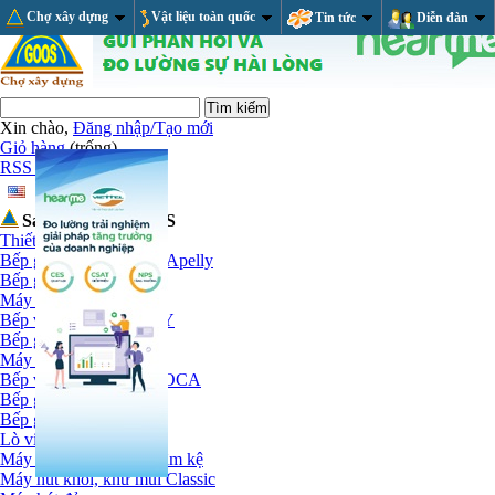
Chợ xây dựng
Vật liệu toàn quốc
Tin tức
Diễn đàn
Xin chào,
Đăng nhập/Tạo mới
Giỏ hàng
(trống)
RSS Feed
Sản phẩm tại GOOS
Thiết bị nhà bếp
Bếp ga và máy hút mùi Apelly
Bếp ga Apelly
Máy hút mùi Apelly
Bếp và hút mùi CANZY
Bếp gas Canzy
Máy hút mùi Canzy
Bếp và hút mùi MALLOCA
Bếp gas
Bếp gas, điện kết hợp
Lò vi sóng
Máy hút khói khử mùi âm kệ
Máy hút khói, khử mùi Classic