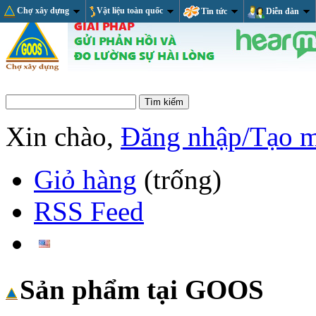
Chợ xây dựng
Vật liệu toàn quốc
Tin tức
Diễn đàn
Xin chào,
Đăng nhập/Tạo 
Giỏ hàng
(trống)
RSS Feed
Sản phẩm tại GOOS