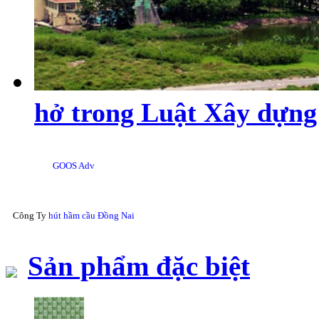
hở trong Luật Xây dựng
GOOS Adv
Công Ty
hút hầm cầu Đồng Nai
Sản phẩm đặc biệt