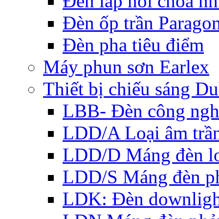
Đèn lắp nổi choá n
Đèn ốp trần Parago
Đèn pha tiêu điểm
Máy phun sơn Earlex
Thiết bị chiếu sáng Du
LBB- Đèn công ngh
LDD/A Loại âm trầ
LDD/D Máng đèn lo
LDD/S Máng đèn ph
LDK: Đèn downlight