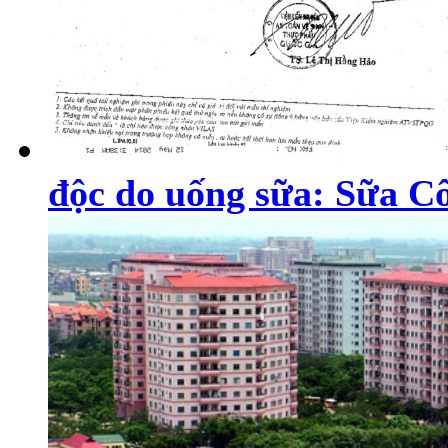
độc do uống sữa: Sữa Cô