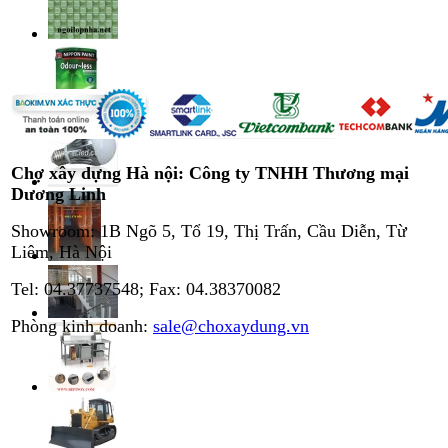
Chợ xây dựng Hà nội: Công ty TNHH Thương mại
Dương Linh
Showroom: 1B Ngõ 5, Tổ 19, Thị Trấn, Cầu Diễn, Từ
Liêm, Hà Nội
Tel: 04.37737548; Fax: 04.38370082
Phòng kinh doanh:
sale@choxaydung.vn