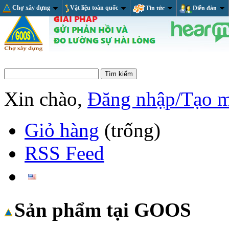
Chợ xây dựng
Vật liệu toàn quốc
Tin tức
Diễn đàn
Xin chào,
Đăng nhập/Tạo 
Giỏ hàng
(trống)
RSS Feed
Sản phẩm tại GOOS