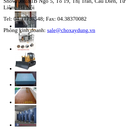
Showroom: 1B Ngõ 5, Tổ 19, Thị Trấn, Cầu Diễn, Từ
Liêm, Hà Nội
Tel: 04.37737548; Fax: 04.38370082
Phòng kinh doanh:
sale@choxaydung.vn