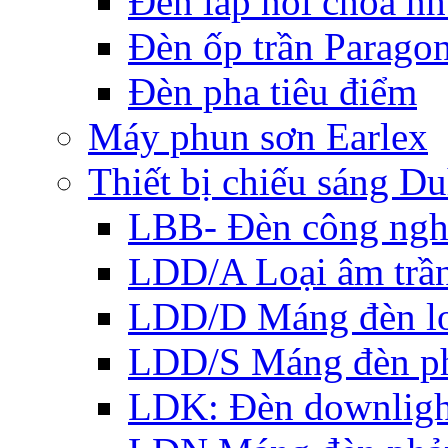
Đèn lắp nổi choá n
Đèn ốp trần Parago
Đèn pha tiêu điểm
Máy phun sơn Earlex
Thiết bị chiếu sáng Du
LBB- Đèn công ngh
LDD/A Loại âm trầ
LDD/D Máng đèn lo
LDD/S Máng đèn ph
LDK: Đèn downlight