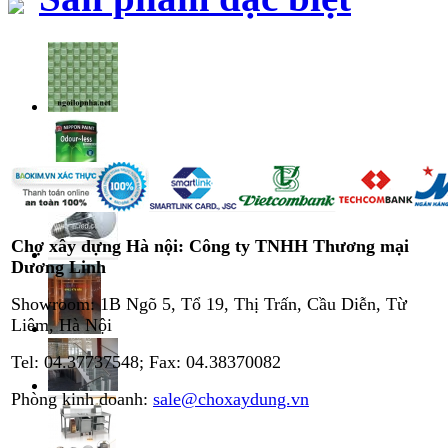
Chợ xây dựng Hà nội: Công ty TNHH Thương mại
Dương Linh
Showroom: 1B Ngõ 5, Tổ 19, Thị Trấn, Cầu Diễn, Từ
Liêm, Hà Nội
Tel: 04.37737548; Fax: 04.38370082
Phòng kinh doanh:
sale@choxaydung.vn