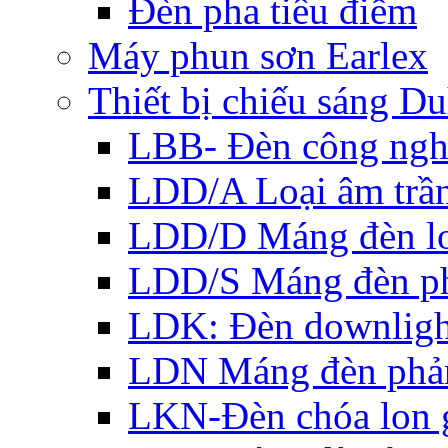
Đèn pha tiêu điểm
Máy phun sơn Earlex
Thiết bị chiếu sáng Du
LBB- Đèn công ngh
LDD/A Loại âm trầ
LDD/D Máng đèn lo
LDD/S Máng đèn ph
LDK: Đèn downlight
LDN Máng đèn phản
LKN-Đèn chóa lon g