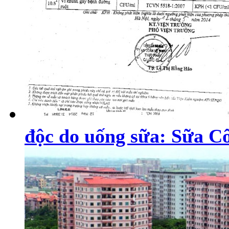
độc do uống sữa: Sữa Cô