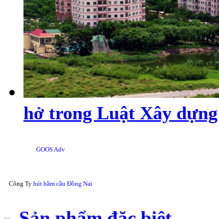
hở trong Luật Xây dựng
GOOS Adv
Công Ty
hút hầm cầu Đồng Nai
Sản phẩm đặc biệt