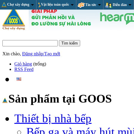
Chợ xây dựng
Vật liệu toàn quốc
Tin tức
Diễn đàn
Xin chào,
Đăng nhập/Tạo mới
Giỏ hàng
(trống)
RSS Feed
Sản phẩm tại GOOS
Thiết bị nhà bếp
Bếp ga và máy hút mù