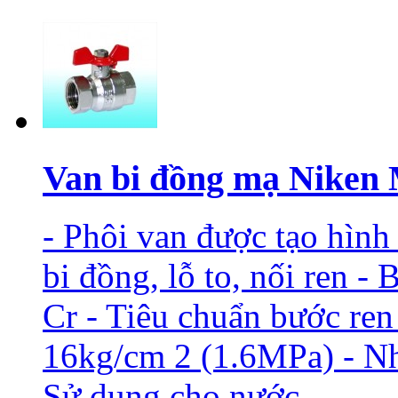
Van bi đồng mạ Niken 
- Phôi van được tạo hìn
bi đồng, lỗ to, nối ren -
Cr - Tiêu chuẩn bước ren
16kg/cm 2 (1.6MPa) - Nh
Sử dụng cho nước,...