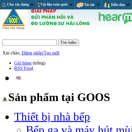
Chợ xây dựng
Vật liệu toàn quốc
Tin tức
Diễn đàn
Xin chào,
Đăng nhập/Tạo mới
Giỏ hàng
(trống)
RSS Feed
Sản phẩm tại GOOS
Thiết bị nhà bếp
Bếp ga và máy hút mù