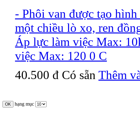
- Phôi van được tạo hìn
một chiều lò xo, ren đồn
Áp lực làm việc Max: 10
việc Max: 120 0 C
40.500 đ
Có sẵn
Thêm và
hạng mục