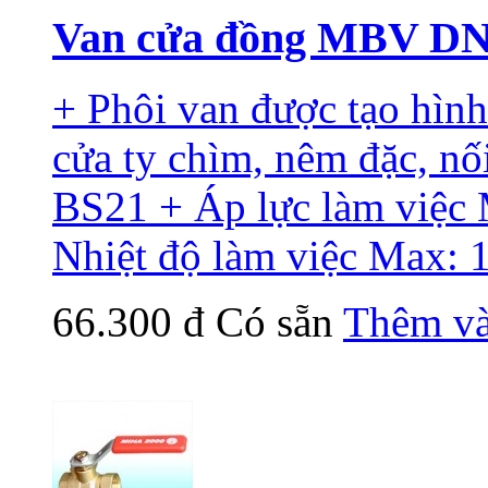
Van cửa đồng MBV D
+ Phôi van được tạo hìn
cửa ty chìm, nêm đặc, nố
BS21 + Áp lực làm việc
Nhiệt độ làm việc Max: 
66.300 đ
Có sẵn
Thêm và