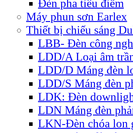
Đèn pha tiêu điểm
Máy phun sơn Earlex
Thiết bị chiếu sáng Du
LBB- Đèn công ngh
LDD/A Loại âm trầ
LDD/D Máng đèn lo
LDD/S Máng đèn ph
LDK: Đèn downlight
LDN Máng đèn phản
LKN-Đèn chóa lon g