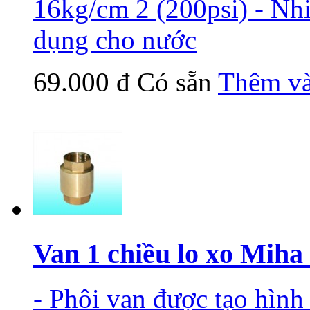
16kg/cm 2 (200psi) - Nh
dụng cho nước
69.000 đ
Có sẵn
Thêm và
Van 1 chiều lo xo Mih
- Phôi van được tạo hìn