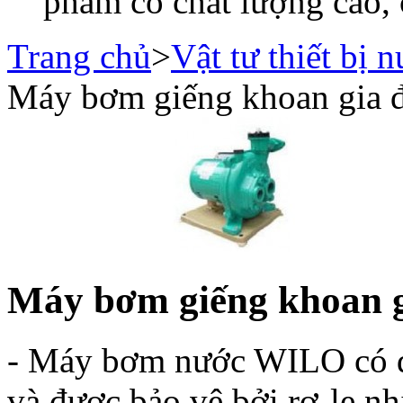
phẩm có chất lượng cao, 
Trang chủ
>
Vật tư thiết bị 
Máy bơm giếng khoan gia đ
Máy bơm giếng khoan g
- Máy bơm nước WILO có độ
và được bảo vệ bởi rơ-le nhi