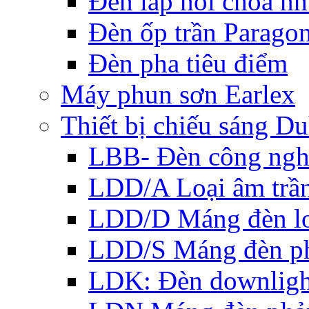
Đèn lắp nổi choá n
Đèn ốp trần Parago
Đèn pha tiêu điểm
Máy phun sơn Earlex
Thiết bị chiếu sáng Du
LBB- Đèn công ngh
LDD/A Loại âm trầ
LDD/D Máng đèn lo
LDD/S Máng đèn ph
LDK: Đèn downlight