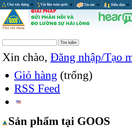
Chợ xây dựng
Vật liệu toàn quốc
Tin tức
Diễn đàn
Xin chào,
Đăng nhập/Tạo 
Giỏ hàng
(trống)
RSS Feed
Sản phẩm tại GOOS