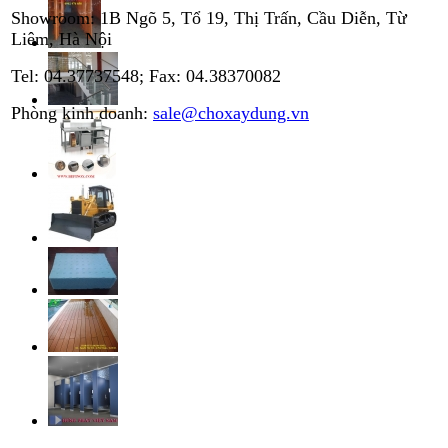
Showroom: 1B Ngõ 5, Tổ 19, Thị Trấn, Cầu Diễn, Từ
Liêm, Hà Nội
Tel: 04.37737548; Fax: 04.38370082
Phòng kinh doanh:
sale@choxaydung.vn