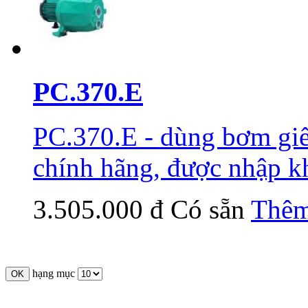
PC.370.E
PC.370.E - dùng bơm gi
chính hãng, được nhập 
3.505.000 đ
Có sẵn
Thêm
hạng mục