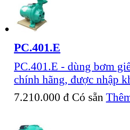
PC.401.E
PC.401.E - dùng bơm gi
chính hãng, được nhập k
7.210.000 đ
Có sẵn
Thêm