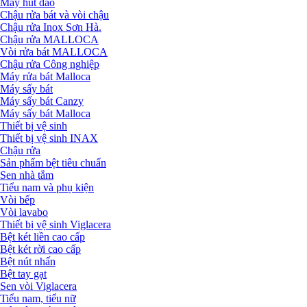
Máy hút đảo
Chậu rửa bát và vòi chậu
Chậu rửa Inox Sơn Hà.
Chậu rửa MALLOCA
Vòi rửa bát MALLOCA
Chậu rửa Công nghiệp
Máy rửa bát Malloca
Máy sấy bát
Máy sấy bát Canzy
Máy sấy bát Malloca
Thiết bị vệ sinh
Thiết bị vệ sinh INAX
Chậu rửa
Sản phẩm bệt tiêu chuẩn
Sen nhà tắm
Tiểu nam và phụ kiện
Vòi bếp
Vòi lavabo
Thiết bị vệ sinh Viglacera
Bệt két liền cao cấp
Bệt két rời cao cấp
Bệt nút nhấn
Bệt tay gạt
Sen vòi Viglacera
Tiểu nam, tiểu nữ