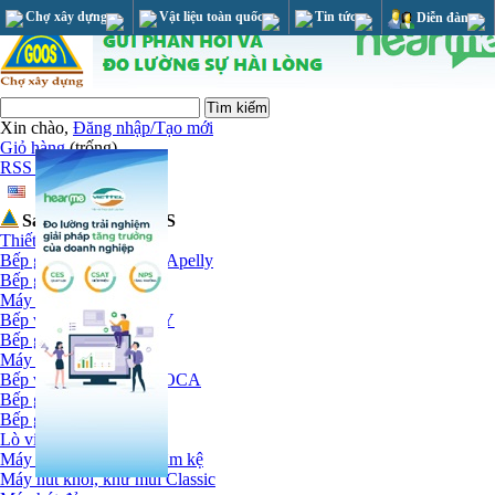
Chợ xây dựng
Vật liệu toàn quốc
Tin tức
Diễn đàn
Xin chào,
Đăng nhập/Tạo mới
Giỏ hàng
(trống)
RSS Feed
Sản phẩm tại GOOS
Thiết bị nhà bếp
Bếp ga và máy hút mùi Apelly
Bếp ga Apelly
Máy hút mùi Apelly
Bếp và hút mùi CANZY
Bếp gas Canzy
Máy hút mùi Canzy
Bếp và hút mùi MALLOCA
Bếp gas
Bếp gas, điện kết hợp
Lò vi sóng
Máy hút khói khử mùi âm kệ
Máy hút khói, khử mùi Classic