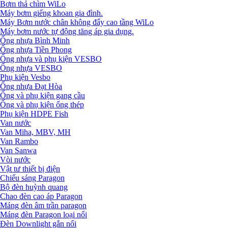
Bơm thả chìm WiLo
Máy bơm giếng khoan gia đình.
Máy Bơm nước chân không đẩy cao tầng WiLo
Máy bơm nước tự động tăng áp gia dụng.
Ống nhựa Bình Minh
Ống nhựa Tiền Phong
Ống nhựa và phụ kiện VESBO
Ống nhựa VESBO
Phụ kiện Vesbo
Ống nhựa Đạt Hòa
Ống và phụ kiện gang cầu
Ống và phụ kiện ống thép
Phụ kiện HDPE Fish
Van nước
Van Miha, MBV, MH
Van Rambo
Van Sanwa
Vòi nước
Vật tư thiết bị điện
Chiếu sáng Paragon
Bộ đèn huỳnh quang
Chao đèn cao áp Paragon
Máng đèn âm trần paragon
Máng đèn Paragon loại nổi
Đèn Downlight gắn nổi