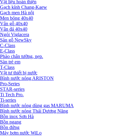
Vật liệu hoàn thiện
Gạch kính Chang-Kaew
Gạch men Hà nội
Men bóng 40x40
Vân gỗ 40x40
Vân đá 40x40
Ngói Viglacera
Sàn gỗ NewSky
C-Class
E-Class
Phào chân tường, nẹp.
Sàn trẻ em
T-Class
Vật tư thiết bị nước
Bình nước nóng ARISTON
Pro-Series
STAR-series
Ti Tech Pro.
Ti-series
Bình nước nóng dùng gas MARUMA
Bình nước nóng Thái Dương Năng
Bồn inox Sơn Hà
Bồn ngang
Bồn đứng
Máy bơm nước WiLo