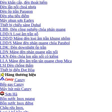
Đèn khẩn cấp, đèn thoát hiểm
Đèn lắp nổi choá nhựa
Đèn ốp trần Paragon
Đèn pha tiêu điểm
Máy phun sơn Earlex
Thiết bị chiếu sáng Duhal
LBB- Đèn công nghiệp chóa phản quang
LDD/A Loại âm trần gỗ
LDD/D Máng đèn loại âm trần khung nhôm
LDD/S Máng đèn phản quang chóa Parabol
LDK: Đèn downlight ốp trần
LDN Máng đèn phản quang gắn nổi
LKN-Đèn chóa lon gắn nổi có kiếng
LLA Máng đèn âm trần tán quang chụp Mica
LSI Đèn chống thấm
Thiết bị điện Đạt Hòa
Hàng thương hiệu
Canzy
Bếp gas Canzy
Máy hút mùi Canzy
Sơn Hà
Bồn nước Inox ngang
Bồn nước Inox đứng
Chậu rửa Inox.