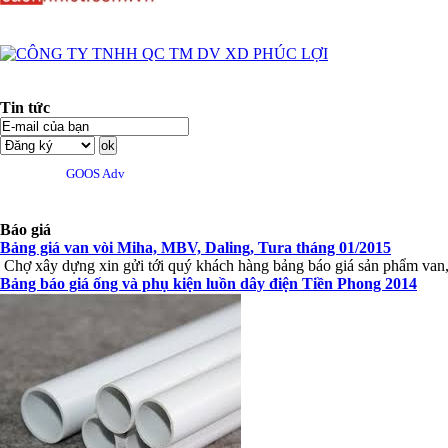
Tin tức
GOOS Adv
Báo giá
Bảng giá van vòi Miha, MBV, Daling, Tura tháng 01/2015
Chợ xây dựng xin gửi tới quý khách hàng bảng báo giá sản phẩm van,.
Bảng báo giá ống và phụ kiện luồn dây điện Tiền Phong 2014