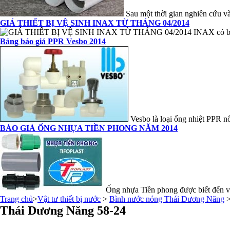
Sau một thời gian nghiên cứu và 
GIÁ THIẾT BỊ VỆ SINH INAX TỪ THÁNG 04/2014
INAX có bề 
Bảng báo giá PPR Vesbo 2014
Vesbo là loại ống nhiệt PPR nổi
BÁO GIÁ ỐNG NHỰA TIỀN PHONG NĂM 2014
Ống nhựa Tiền phong được biết đến vớ
Trang chủ
>
Vật tư thiết bị nước
>
Bình nước nóng Thái Dương Năng
>
Thái Dương Năng 58-24