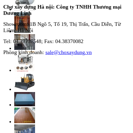
Chợ xây dựng Hà nội: Công ty TNHH Thương mại
Dương Linh
Showroom: 1B Ngõ 5, Tổ 19, Thị Trấn, Cầu Diễn, Từ
Liêm, Hà Nội
Tel: 04.37737548; Fax: 04.38370082
Phòng kinh doanh:
sale@choxaydung.vn