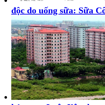
độc do uống sữa: Sữa Cô