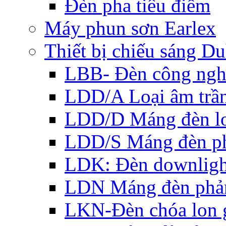
Đèn pha tiêu điểm
Máy phun sơn Earlex
Thiết bị chiếu sáng Du
LBB- Đèn công ngh
LDD/A Loại âm trầ
LDD/D Máng đèn lo
LDD/S Máng đèn ph
LDK: Đèn downlight
LDN Máng đèn phản
LKN-Đèn chóa lon g