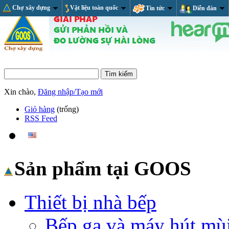
Chợ xây dựng
Vật liệu toàn quốc
Tin tức
Diễn đàn
Xin chào,
Đăng nhập/Tạo mới
Giỏ hàng
(trống)
RSS Feed
Sản phẩm tại GOOS
Thiết bị nhà bếp
Bếp ga và máy hút mù