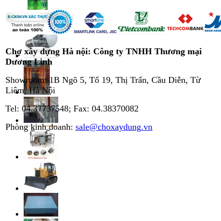
Chợ xây dựng Hà nội: Công ty TNHH Thương mại
Dương Linh
Showroom: 1B Ngõ 5, Tổ 19, Thị Trấn, Cầu Diễn, Từ
Liêm, Hà Nội
Tel: 04.37737548; Fax: 04.38370082
Phòng kinh doanh:
sale@choxaydung.vn