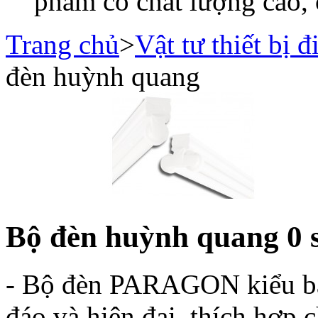
phẩm có chất lượng cao, 
Trang chủ
>
Vật tư thiết bị đ
đèn huỳnh quang
Bộ đèn huỳnh quang
0 
- Bộ đèn PARAGON kiểu bat
đáo và hiện đại, thích hợp 