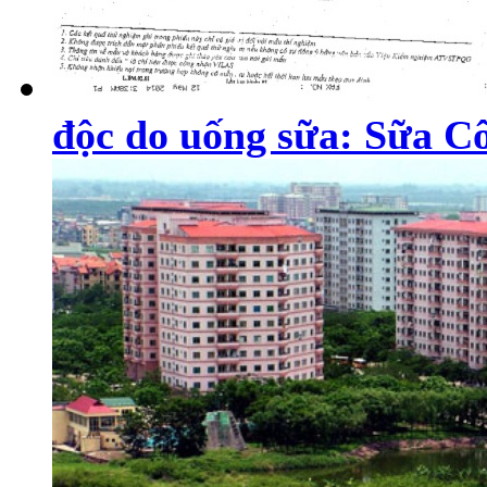
độc do uống sữa: Sữa Cô