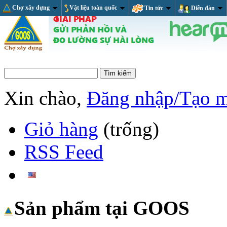
Chợ xây dựng
Vật liệu toàn quốc
Tin tức
Diễn đàn
Xin chào,
Đăng nhập/Tạo 
Giỏ hàng
(trống)
RSS Feed
Sản phẩm tại GOOS