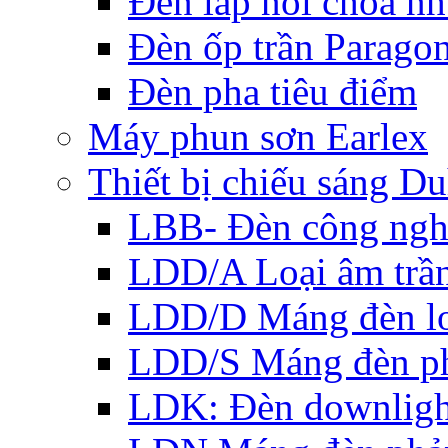
Đèn lắp nổi choá n
Đèn ốp trần Parago
Đèn pha tiêu điểm
Máy phun sơn Earlex
Thiết bị chiếu sáng Du
LBB- Đèn công ngh
LDD/A Loại âm trầ
LDD/D Máng đèn lo
LDD/S Máng đèn ph
LDK: Đèn downlight