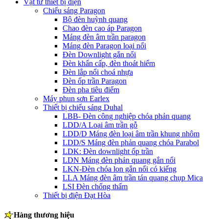
Vật tư thiết bị điện
Chiếu sáng Paragon
Bộ đèn huỳnh quang
Chao đèn cao áp Paragon
Máng đèn âm trần paragon
Máng đèn Paragon loại nổi
Đèn Downlight gắn nổi
Đèn khẩn cấp, đèn thoát hiểm
Đèn lắp nổi choá nhựa
Đèn ốp trần Paragon
Đèn pha tiêu điểm
Máy phun sơn Earlex
Thiết bị chiếu sáng Duhal
LBB- Đèn công nghiệp chóa phản quang
LDD/A Loại âm trần gỗ
LDD/D Máng đèn loại âm trần khung nhôm
LDD/S Máng đèn phản quang chóa Parabol
LDK: Đèn downlight ốp trần
LDN Máng đèn phản quang gắn nổi
LKN-Đèn chóa lon gắn nổi có kiếng
LLA Máng đèn âm trần tán quang chụp Mica
LSI Đèn chống thấm
Thiết bị điện Đạt Hòa
Hàng thương hiệu