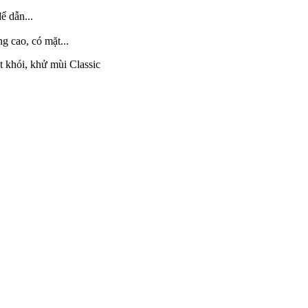
ể dẫn...
 cao, có mặt...
 khói, khử mùi Classic