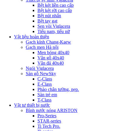
Bệt két liền cao cấp
Bệt két rời cao cấp
Bệt nút nhấn
Bệt tay gạt
Sen vòi Viglacera
Tiểu nam, tiểu nữ
Vật liệu hoàn thiện
Gạch kính Chang-Kaew
Gạch men Hà nội
Men bóng 40x40
Vân gỗ 40x40
Vân đá 40x40
Ngói Viglacera
Sàn gỗ NewSky
C-Class
E-Class
Phào chân tường, nẹp.
Sàn trẻ em
T-Class
Vật tư thiết bị nước
Bình nước nóng ARISTON
Pro-Series
STAR-series
Ti Tech Pro.