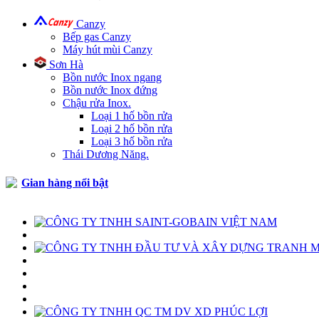
Canzy
Bếp gas Canzy
Máy hút mùi Canzy
Sơn Hà
Bồn nước Inox ngang
Bồn nước Inox đứng
Chậu rửa Inox.
Loại 1 hố bồn rửa
Loại 2 hố bồn rửa
Loại 3 hố bồn rửa
Thái Dương Năng.
Gian hàng nổi bật