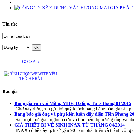
Tin tức
GOOS Adv
Báo giá
Bảng giá van vòi Miha, MBV, Daling, Tura tháng 01/2015
Chợ xây dựng xin gửi tới quý khách hàng bảng báo giá sản ph
Bảng báo giá ống và phụ kiện luồn dây điện Tiền Phong 2
Sau một thời gian nghiên cứu và tìm hiểu thị trường ống và phụ
GIÁ THIẾT BỊ VỆ SINH INAX TỪ THÁNG 04/2014
INAX có bề dày lịch sử gần 90 năm phát triển và thành công đ