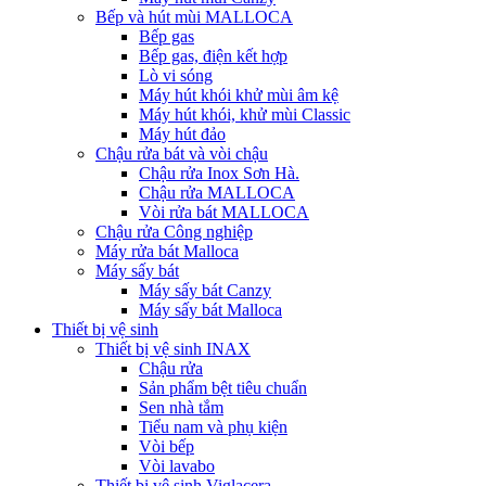
Bếp và hút mùi MALLOCA
Bếp gas
Bếp gas, điện kết hợp
Lò vi sóng
Máy hút khói khử mùi âm kệ
Máy hút khói, khử mùi Classic
Máy hút đảo
Chậu rửa bát và vòi chậu
Chậu rửa Inox Sơn Hà.
Chậu rửa MALLOCA
Vòi rửa bát MALLOCA
Chậu rửa Công nghiệp
Máy rửa bát Malloca
Máy sấy bát
Máy sấy bát Canzy
Máy sấy bát Malloca
Thiết bị vệ sinh
Thiết bị vệ sinh INAX
Chậu rửa
Sản phẩm bệt tiêu chuẩn
Sen nhà tắm
Tiểu nam và phụ kiện
Vòi bếp
Vòi lavabo
Thiết bị vệ sinh Viglacera