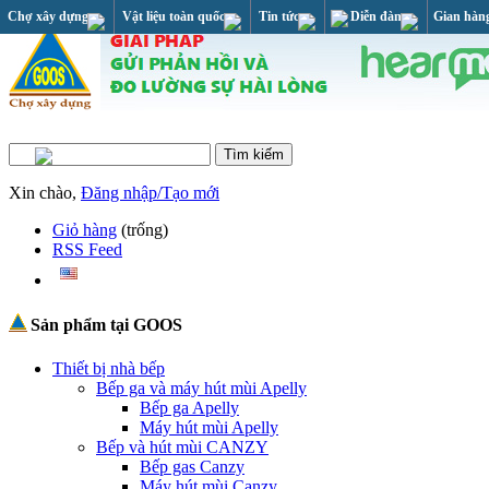
Chợ xây dựng
Vật liệu toàn quốc
Tin tức
Diễn đàn
Gian hàn
Xin chào,
Đăng nhập/Tạo mới
Giỏ hàng
(trống)
RSS Feed
Sản phẩm tại GOOS
Thiết bị nhà bếp
Bếp ga và máy hút mùi Apelly
Bếp ga Apelly
Máy hút mùi Apelly
Bếp và hút mùi CANZY
Bếp gas Canzy
Máy hút mùi Canzy