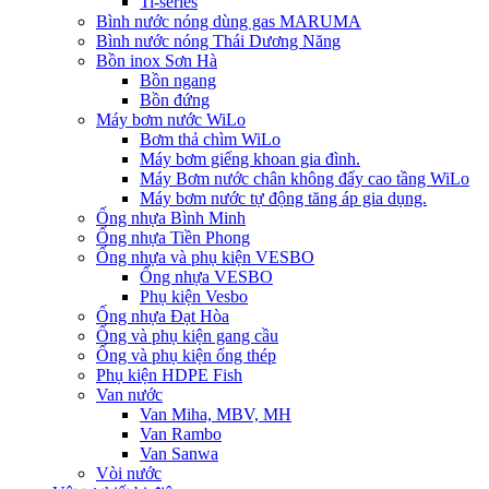
Ti-series
Bình nước nóng dùng gas MARUMA
Bình nước nóng Thái Dương Năng
Bồn inox Sơn Hà
Bồn ngang
Bồn đứng
Máy bơm nước WiLo
Bơm thả chìm WiLo
Máy bơm giếng khoan gia đình.
Máy Bơm nước chân không đẩy cao tầng WiLo
Máy bơm nước tự động tăng áp gia dụng.
Ống nhựa Bình Minh
Ống nhựa Tiền Phong
Ống nhựa và phụ kiện VESBO
Ống nhựa VESBO
Phụ kiện Vesbo
Ống nhựa Đạt Hòa
Ống và phụ kiện gang cầu
Ống và phụ kiện ống thép
Phụ kiện HDPE Fish
Van nước
Van Miha, MBV, MH
Van Rambo
Van Sanwa
Vòi nước