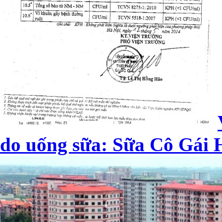
do uống sữa: Sữa Cô Gái H