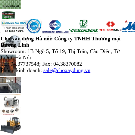
Chợ xây dựng Hà nội: Công ty TNHH Thương mại
Dương Linh
Showroom: 1B Ngõ 5, Tổ 19, Thị Trấn, Cầu Diễn, Từ
Liêm, Hà Nội
Tel: 04.37737548; Fax: 04.38370082
Phòng kinh doanh:
sale@choxaydung.vn