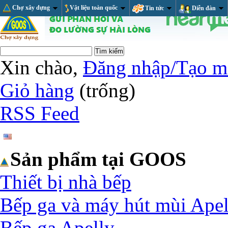
Chợ xây dựng
Vật liệu toàn quốc
Tin tức
Diễn đàn
Xin chào,
Đăng nhập/Tạo m
Giỏ hàng
(trống)
RSS Feed
Sản phẩm tại GOOS
Thiết bị nhà bếp
Bếp ga và máy hút mùi Apel
Bếp ga Apelly