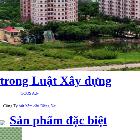
trong Luật Xây dựng
GOOS Adv
Công Ty
hút hầm cầu Đồng Nai
Sản phẩm đặc biệt