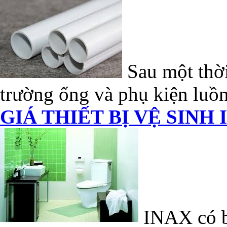
Sau một thời
trường ống và phụ kiện luồn
GIÁ THIẾT BỊ VỆ SINH 
INAX có bề