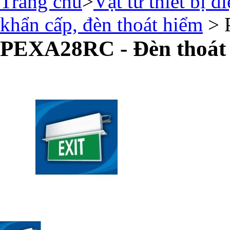
Trang chủ
>
Vật tư thiết bị đ
khẩn cấp, đèn thoát hiểm
> 
PEXA28RC - Đèn thoát