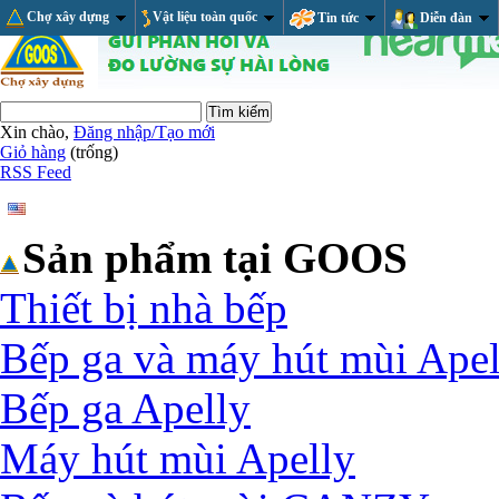
Chợ xây dựng
Vật liệu toàn quốc
Tin tức
Diễn đàn
Xin chào,
Đăng nhập/Tạo mới
Giỏ hàng
(trống)
RSS Feed
Sản phẩm tại GOOS
Thiết bị nhà bếp
Bếp ga và máy hút mùi Apel
Bếp ga Apelly
Máy hút mùi Apelly