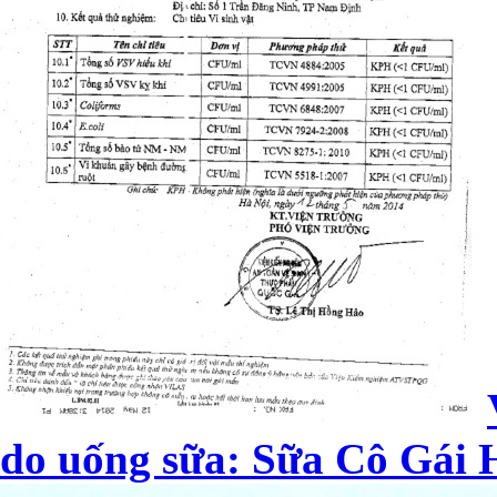
do uống sữa: Sữa Cô Gái H