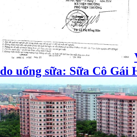
do uống sữa: Sữa Cô Gái H