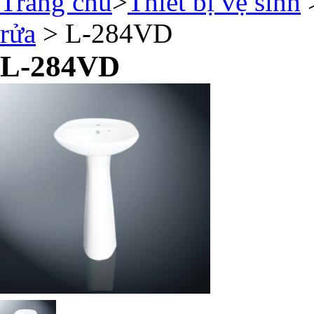
Trang chủ
>
Thiết bị vệ sinh
rửa
> L-284VD
L-284VD