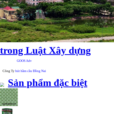
trong Luật Xây dựng
GOOS Adv
Công Ty
hút hầm cầu Đồng Nai
Sản phẩm đặc biệt