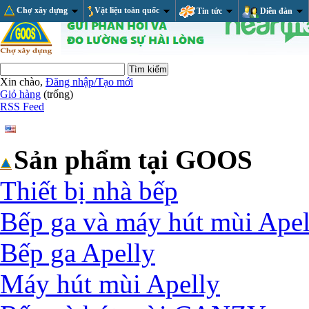
Chợ xây dựng
Vật liệu toàn quốc
Tin tức
Diễn đàn
Xin chào,
Đăng nhập/Tạo mới
Giỏ hàng
(trống)
RSS Feed
Sản phẩm tại GOOS
Thiết bị nhà bếp
Bếp ga và máy hút mùi Apel
Bếp ga Apelly
Máy hút mùi Apelly