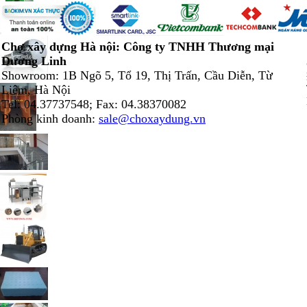
Chợ xây dựng Hà nội: Công ty TNHH Thương mại
Dương Linh
Showroom: 1B Ngõ 5, Tổ 19, Thị Trấn, Cầu Diễn, Từ
Liêm, Hà Nội
Tel: 04.37737548; Fax: 04.38370082
Phòng kinh doanh:
sale@choxaydung.vn