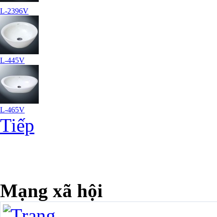
L-2396V
L-445V
L-465V
Tiếp
Mạng xã hội